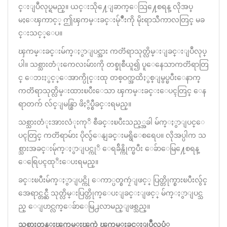
င္းျပဳလုပ္ရမည္။ ယင္းသို႔ေျခာက္ေသြ႔ေစရန္ လိုအပ္
မႈေၾကာင့္ ဤၾကမ္းခင္းမ်ုိဳးကို မိုးရာသီကာလတြင္ မခ
င္းသင့္ေပ။
ၾကမ္းခင္းမ်က္ႏွာျပင္အား ကတၱရာသုတ္လိမ္းျခင္းျပဳလုပ္
ပါ။ သစ္သားတံုးကေလးမ်ားကို တစ္ခုစီယူ၍ ပူေနေသာကတၱရာတြ
င္ ေဘးႏွင့္ေအာက္ပိုင္းထု တစ္ဝက္အထိႏွစ္ျမွပ္ၿပီးေနာက္
ကတၱရာသုတ္လိမ္းထားၿပီးေသာ ၾကမ္းခင္းေပၚတြင္ ေန
ရာတက် လ်င္ျမန္စြာ ဖိႏွိပ္စီခင္းရမည္။
သစ္သားတံုးအားလံုးကုိ စီခင္းၿပီးသည့္အခါ မ်က္ႏွာျပင္ေ
ပၚတြင္ ကတၱရာမ်ား ပိုလွ်ံေနျခင္းမရွိေစရေပ။ လိုအပ္ပါက သ
စ္သားအခင္းမ်ုက္ႏွာျပင္ကုိ ေရခ်ိန္ကိုက္ၿပီး ေခ်ာေမြ႔ေစရန္
ေရြေပၚထုိးေပးရမည္။
ခင္းၿပီးမ်က္ႏွာျပင္ကို ေကာ္ပတ္စကၠဴျဖင့္ ပြတ္တိုက္စားၿပီးလွ်င္
အေရာင္တင္ဆီ သုတ္လိမ္းပြတ္တိုက္ေပးျခင္းျဖင့္ မ်က္ႏွာျပင္သ
ည္ ေျပာင္လက္ေခ်ာေမြ႕လာမည္ျဖစ္သည္။
သစ္သားတန္းၾကမ္းၾကဲ ၾကမ္းခင္းျပဳလုပ္ပံု