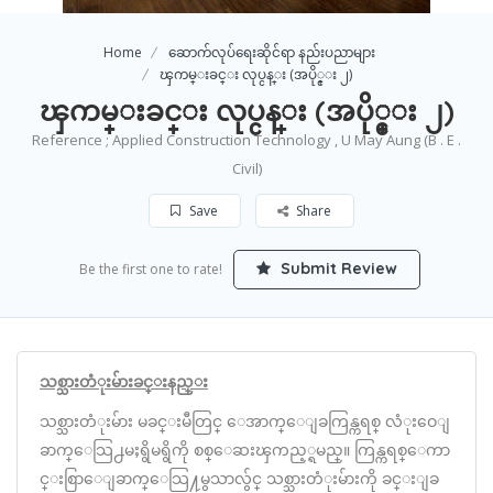
Home
ဆောက်လုပ်ရေးဆိုင်ရာ နည်းပညာများ
ၾကမ္းခင္း လုပ္ငန္း (အပို္င္း ၂)
ၾကမ္းခင္း လုပ္ငန္း (အပို္င္း ၂)
Reference ; Applied Construction Technology , U May Aung (B . E .
Civil)
Save
Share
Submit Review
Be the first one to rate!
သစ္သားတံုးမ်ားခင္းနည္း
သစ္သားတံုးမ်ား မခင္းမီတြင္ ေအာက္ေျခကြန္ကရစ္ လံုးဝေျ
ခာက္ေသြ႕မႈရွိမရွိကို စစ္ေဆးၾကည့္ရမည္။ ကြန္ကရစ္ေကာ
င္းစြာေျခာက္ေသြ႔မွသာလွ်င္ သစ္သားတံုးမ်ားကို ခင္းျခ