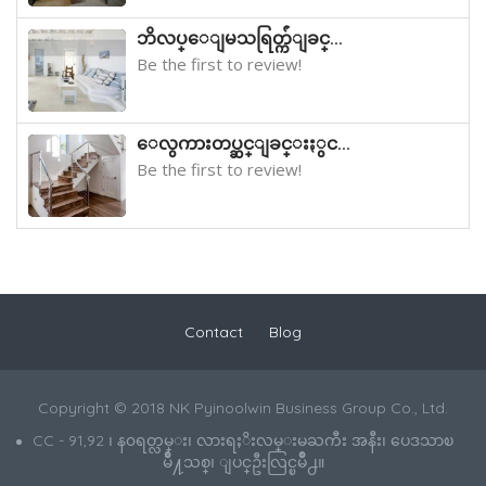
ဘိလပ္ေျမသရြတ္က်ံျခင္...
Be the first to review!
ေလွကားတပ္ဆင္ျခင္းႏွင...
Be the first to review!
Contact
Blog
Copyright © 2018 NK Pyinoolwin Business Group Co., Ltd.
CC - 91,92 ၊ န၀ရတ္လမ္း၊ လားရႈိးလမ္းမႀကီး အနီး၊ ပေဒသာၿ
မိဳ႔သစ္၊ ျပင္ဦးလြင္ၿမိဳ႕။