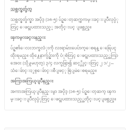
သစ္သက္မွတ္ခ်က္
သစ္သတ္မွတ္ခ်က္မွာ အပိုဒ္ (၁၈-၅) ပ်ဥ္ေတ့ဆက္ၾကမ္းခင္းျပဳလုပ္ပံု
တြင္ ေဖၚျပထားသည့္ အတိုင္းပင္ ျဖစ္သည္။
ၾကမ္းခင္းနည္း
ပ်ဥ္၏ေလးဘက္စလံုးကို လႊရာမ်ားပေပ်ာက္ေစရန္ ေရြေပၚ
ထိုးရမည္။ ထို႔ေနာက္ပ်ဥ္မ်ားကို ပံုစံတြင္ ေဖၚျပထားသည့္အကြာ
အေဝး (သို႔မဟုတ္) ၃/၄ လက္မခြာ၍ ဆင့္တိုင္းတြင္ ၂ ၁/၂↔
သံေခ်ာင္းႏွစ္ေခ်ာင္းစီျဖင့္ စြဲျမဲေစရမည္။
အကြာအကြယ္ျပဳနည္း
အကာအကြယ္ျပဳနည္းမွာ အပိုဒ္ (၁၈-၅) ပ်ဥ္ေတ့ဆက္ ၾက
မ္းခင္းျပဳလုပ္ပံုတြင္ ေဖၚျပထားသည့္အတိုင္းပင္ျဖစ္သည္။